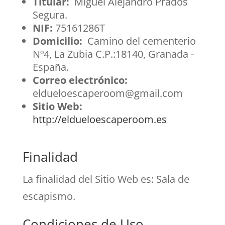
Titular:
Miguel Alejandro Prados
Segura.
NIF:
75161286T
Domicilio:
Camino del cementerio
Nº4, La Zubia C.P.:18140, Granada -
España.
Correo electrónico:
eldueloescaperoom@gmail.com
Sitio Web:
http://eldueloescaperoom.es
Finalidad
La finalidad del Sitio Web es: Sala de
escapismo.
Condiciones de Uso